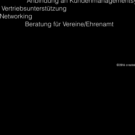
Anbindung an Kundenmanagementsy
Vertriebsunterstützung
Networking
Beratung für Vereine/Ehrenamt
©2016 create